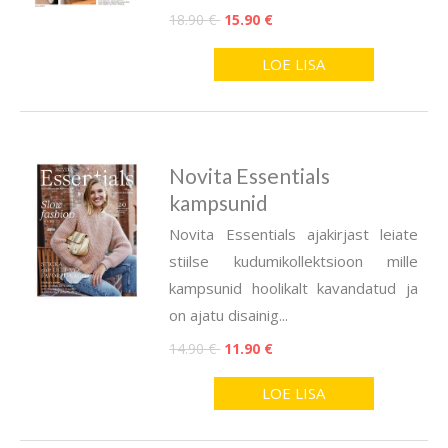
18.90 €
15.90 €
LOE LISA
Novita Essentials
kampsunid
Novita Essentials ajakirjast leiate
stiilse kudumikollektsioon mille
kampsunid hoolikalt kavandatud ja
on ajatu disainig...
14.90 €
11.90 €
LOE LISA