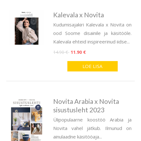
Kalevala x Novita
Kudumisajakiri Kalevala x Novita on
ood Soome disainile ja käsitööle.
Kalevala ehteid inspireerinud iidse...
14.90 €
11.90 €
LOE LISA
Novita Arabia x Novita
sisustusleht 2023
Ülipopulaarne koostöö Arabia ja
Novita vahel jätkub. Ilmunud on
ainulaadne käsitööaja...