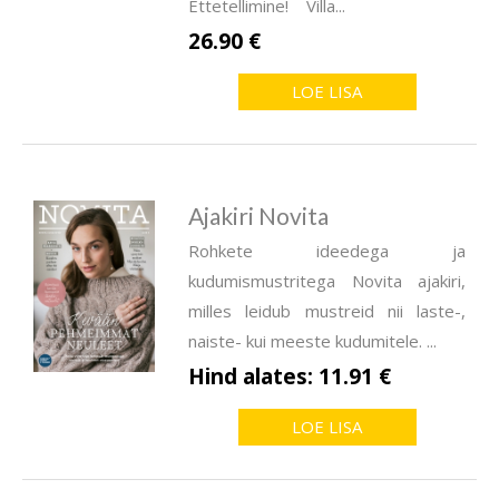
Ettetellimine! Villa...
26.90 €
LOE LISA
Ajakiri Novita
Rohkete ideedega ja
kudumismustritega Novita ajakiri,
milles leidub mustreid nii laste-,
naiste- kui meeste kudumitele. ...
Hind alates: 11.91 €
LOE LISA