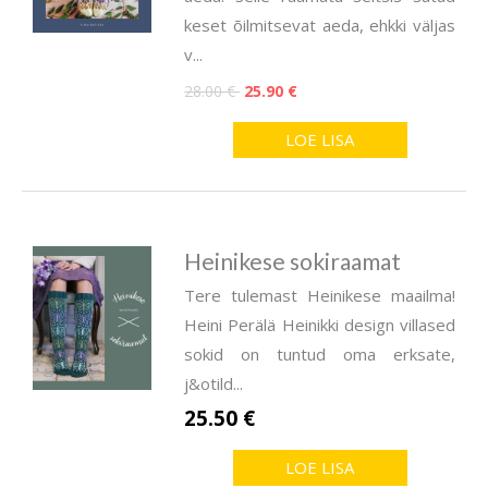
keset õilmitsevat aeda, ehkki väljas
v...
28.00 €
25.90 €
LOE LISA
Heinikese sokiraamat
Tere tulemast Heinikese maailma!
Heini Perälä Heinikki design villased
sokid on tuntud oma erksate,
j&otild...
25.50 €
LOE LISA