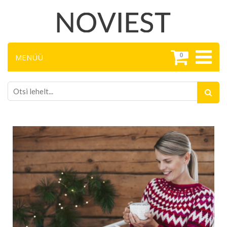
0
MENÜÜ