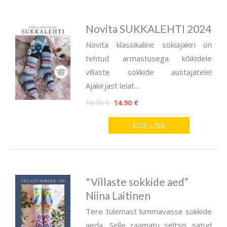
Novita SUKKALEHTI 2024
Novita klassikaline sokiajakiri on
tehtud armastusega kõikidele
villaste sokkide austajatele!
Ajakirjast leiat...
16.90 €
14.90 €
LOE LISA
"Villaste sokkide aed“
Niina Laitinen
Tere tulemast lummavasse sokkide
aeda. Selle raamatu seltsis satud