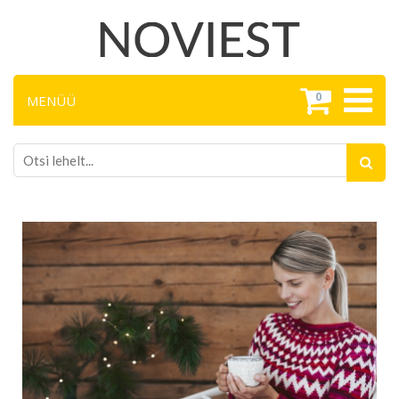
0
MENÜÜ