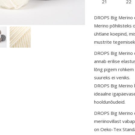
21
22
DROPS Big Merino o
Merino põhilisteks
ühtlane koepind, mis
mustrite tegemisek
DROPS Big Merino o
annab erilise elastu
lõng pigem rohkem pi
suureks ei veniks.
DROPS Big Merino l
ideaalne igapäevase
hooldunõudeid.
DROPS Big Merino o
meriinovillast vaba
on Oeko-Tex Standa