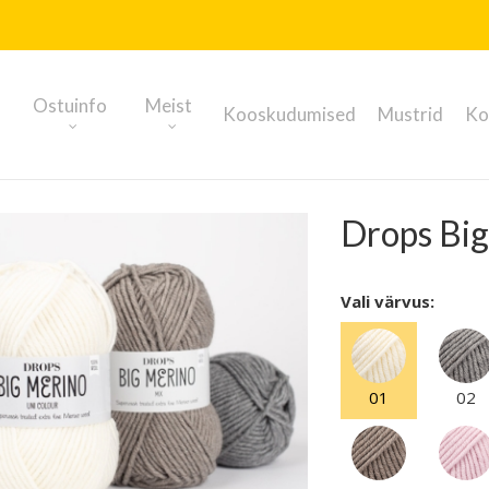
Ostuinfo
Meist
Kooskudumised
Mustrid
Ko
Drops Bi
Vali värvus:
01
02