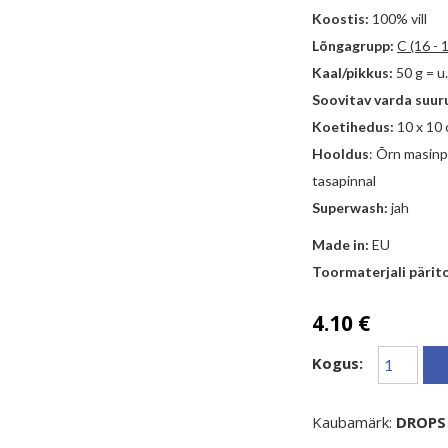
Koostis:
100% vill
Lõngagrupp:
C (16 - 
Kaal/pikkus:
50 g = u
Soovitav varda suur
Koetihedus:
10 x 10 
Hooldus
: Õrn masinp
tasapinnal
Superwash:
jah
Made in:
EU
Toormaterjali pärito
4.10 €
Kogus:
Kaubamärk:
DROPS