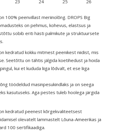
23
24
25
26
n 100% peenvillast meriinolõng. DROPS Big
 omadusteks on pehmus, kohevus, elastsus ja
tõttu sobib eriti hästi palmikute ja struktuursete
s.
n kedratud kokku mitmest peenikest niidist, mis
se. Seetõttu on tähtis jälgida koetihedust ja hoida
ngul, kui et kududa liiga lõdvalt, et ese liiga
õng töödeldud masinpesukindlaks ja on seega
ks kasutuseks. Aga pestes tuleb hoolega järgida
n kedratud peenest kõrgekvaliteetsest
pidamisel olevatelt lammastelt Lõuna-Ameerikas ja
rd 100 sertifikaadiga.