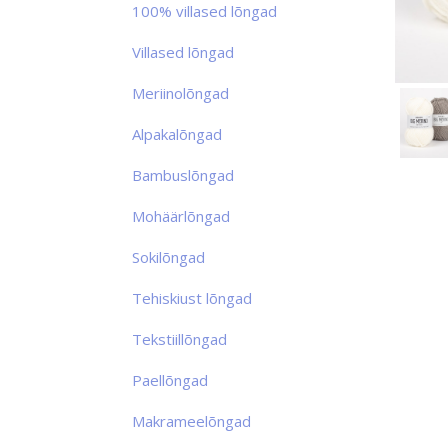
100% villased lõngad
Villased lõngad
Meriinolõngad
Alpakalõngad
Bambuslõngad
Mohäärlõngad
Sokilõngad
Tehiskiust lõngad
Tekstiillõngad
Paellõngad
Makrameelõngad