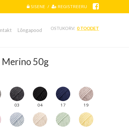
SISENE
/
REGISTREERU
OSTUKORV:
0 TOODET
ntakt
Lõngapood
g Merino 50g
03
04
17
19