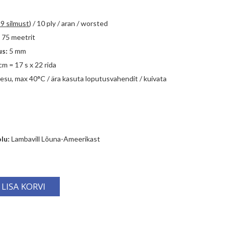
19 silmust
)
/ 10 ply / aran / worsted
. 75 meetrit
us:
5 mm
cm = 17 s x 22 rida
esu, max 40°C / ära kasuta loputusvahendit / kuivata
lu:
Lambavill Lõuna-Ameerikast
LISA KORVI