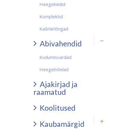
Heegelniidid
Komplektid
Kašmiirlõngad
Abivahendid
Kudumisvardad
Heegelnõelad
Ajakirjad ja
raamatud
Koolitused
Kaubamärgid