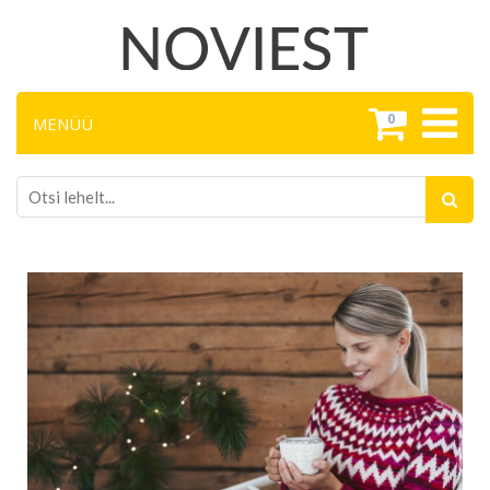
0
MENÜÜ