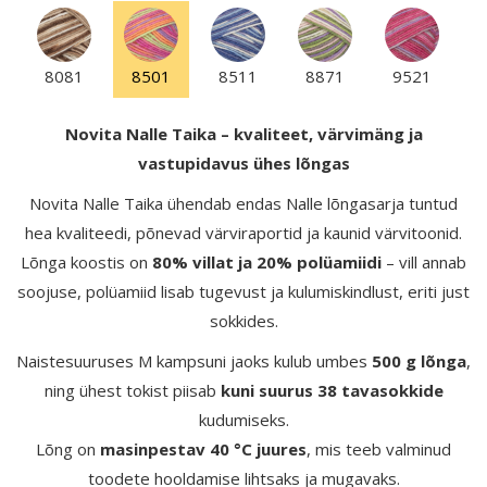
8081
8501
8511
8871
9521
Novita Nalle Taika – kvaliteet, värvimäng ja
vastupidavus ühes lõngas
Novita Nalle Taika ühendab endas Nalle lõngasarja tuntud
hea kvaliteedi, põnevad värviraportid ja kaunid värvitoonid.
Lõnga koostis on
80% villat ja 20% polüamiidi
– vill annab
soojuse, polüamiid lisab tugevust ja kulumiskindlust, eriti just
sokkides.
Naistesuuruses M kampsuni jaoks kulub umbes
500 g lõnga
,
ning ühest tokist piisab
kuni suurus 38 tavasokkide
kudumiseks.
Lõng on
masinpestav 40 °C juures
, mis teeb valminud
toodete hooldamise lihtsaks ja mugavaks.