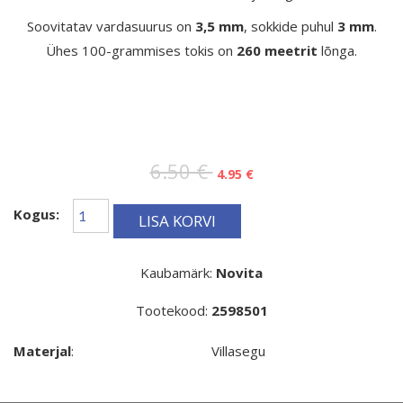
Soovitatav vardasuurus on
3,5 mm
, sokkide puhul
3 mm
.
Ühes 100-grammises tokis on
260 meetrit
lõnga.
6.50 €
4.95 €
Kogus:
LISA KORVI
Kaubamärk:
Novita
Tootekood:
2598501
Materjal
:
Villasegu