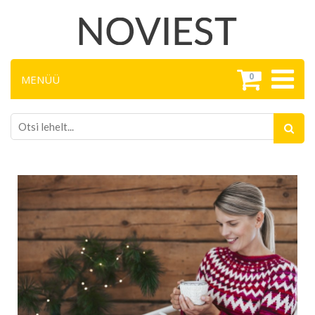
0
MENÜÜ