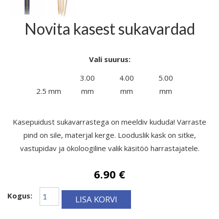
Novita kasest sukavardad
Vali suurus:
3.00
4.00
5.00
2.5 mm
mm
mm
mm
Kasepuidust sukavarrastega on meeldiv kududa! Varraste
pind on sile, materjal kerge. Looduslik kask on sitke,
vastupidav ja ökoloogiline valik käsitöö harrastajatele.
6.90 €
Kogus:
LISA KORVI