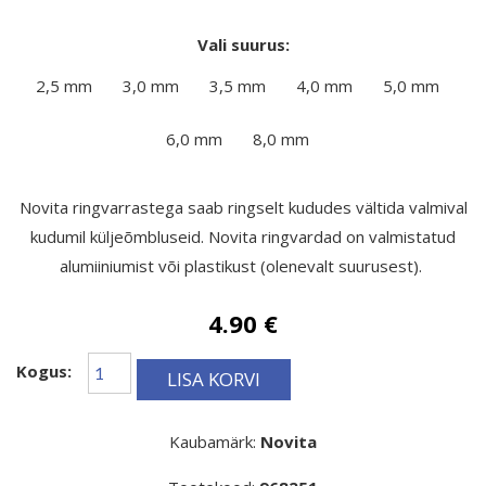
Vali suurus:
2,5 mm
3,0 mm
3,5 mm
4,0 mm
5,0 mm
6,0 mm
8,0 mm
Novita ringvarrastega saab ringselt kududes vältida valmival
kudumil küljeõmbluseid. Novita ringvardad on valmistatud
alumiiniumist või plastikust (olenevalt suurusest).
4.90 €
Kogus:
LISA KORVI
Kaubamärk:
Novita