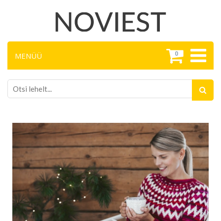
0
MENÜÜ