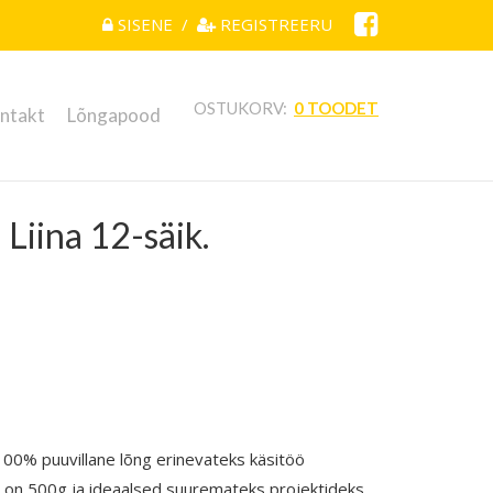
SISENE
/
REGISTREERU
OSTUKORV:
0 TOODET
ntakt
Lõngapood
Liina 12-säik.
100% puuvillane lõng erinevateks käsitöö
d on 500g ja ideaalsed suuremateks projektideks