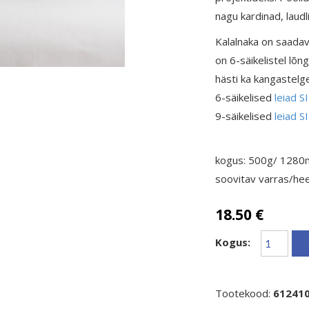
nagu kardinad, laud
Kalalnaka on saadava
on 6-säikelistel lõ
hästi ka kangastelg
6-säikelise
d
leiad S
9-säikelised
leiad S
kogus: 500g/ 1280
soovitav varras/hee
18.50 €
Kogus:
Tootekood:
61241