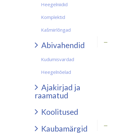
Heegelniidid
Komplektid
Kašmiirlõngad
Abivahendid
Kudumisvardad
Heegelnõelad
Ajakirjad ja
raamatud
Koolitused
Kaubamärgid