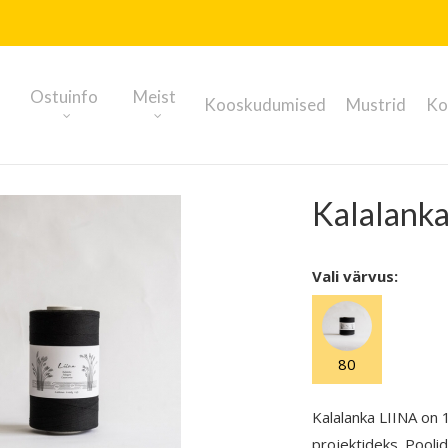
Ostuinfo
Meist
Kooskudumised
Mustrid
Ko
Kalalanka 
Vali värvus:
80
Kalalanka LIINA on 
projektideks. Pooli