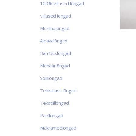
100% villased lõngad
Villased lõngad
Meriinolõngad
Alpakalõngad
Bambuslõngad
Mohäärlõngad
Sokilõngad
Tehiskiust lõngad
Tekstiillõngad
Paellõngad
Makrameelõngad