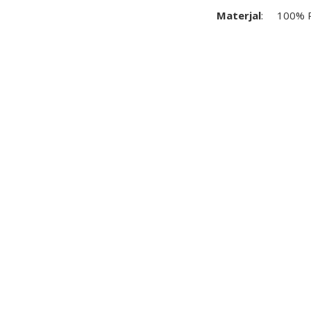
Materjal
:
100% P