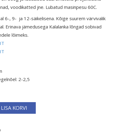
linad, voodikatted jne. Lubatud masinpesu 60C.
l 6-, 9- ja 12-säikelisena. Kõige suurem värvivalik
ngal. Erinava jämedusega Kalalanka lõngad sobivad
edele lõimeks.
IIT
IIT
m
gelnõel: 2-2,5
LISA KORVI
0