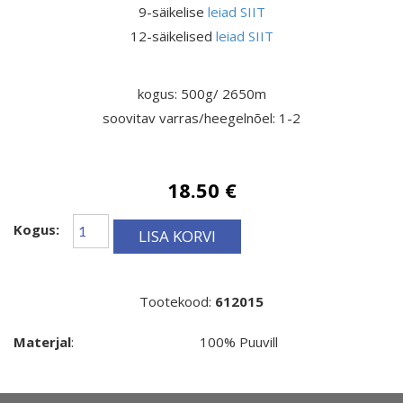
9-säikelise
leiad SIIT
12-säikelised
leiad SIIT
kogus: 500g/ 2650m
soovitav varras/heegelnõel: 1-2
18.50 €
Kogus:
LISA KORVI
Tootekood:
612015
Materjal
:
100% Puuvill