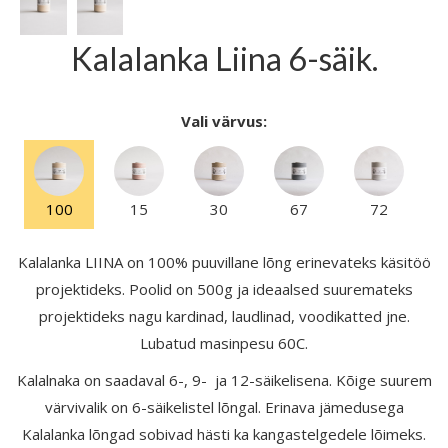
Kalalanka Liina 6-säik.
Vali värvus:
100
15
30
67
72
Kalalanka LIINA on 100% puuvillane lõng erinevateks käsitöö
projektideks. Poolid on 500g ja ideaalsed suuremateks
projektideks nagu kardinad, laudlinad, voodikatted jne.
Lubatud masinpesu 60C.
Kalalnaka on saadaval 6-, 9- ja 12-säikelisena. Kõige suurem
värvivalik on 6-säikelistel lõngal. Erinava jämedusega
Kalalanka lõngad sobivad hästi ka kangastelgedele lõimeks.