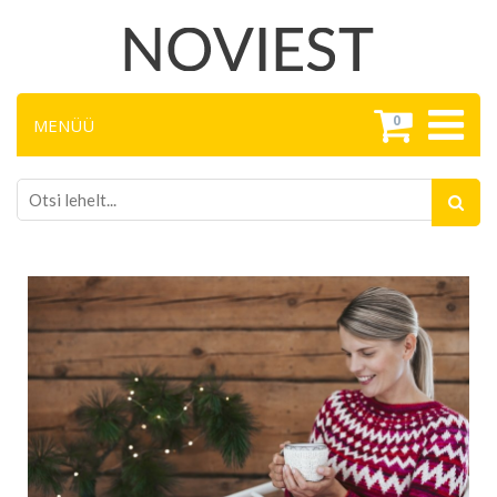
0
MENÜÜ