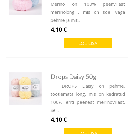
Merino on 100% peenvillast
meriinolõng , mis on soe, väga
pehme ja mit...
4.10 €
LOE LISA
Drops Daisy 50g
DROPS Daisy on pehme,
töötlemata lõng, mis on kedratud
100% eriti peenest meriinovillast.
Sel...
4.10 €
LOE LISA