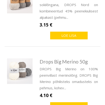
sokilõngana, DROPS Nord on
kombineeritud 45% peenekiulisest
alpakast (pehmu...
3.15 €
LOE LISA
Drops Big Merino 50g
DROPS Big Merino on 100%
peenvillast meriinolõng. DROPS Big
Merino põhilisteks omadusteks on
pehmus, kohev...
4.10 €