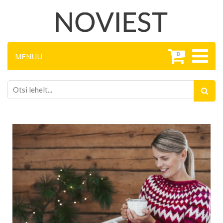
0
MENÜÜ