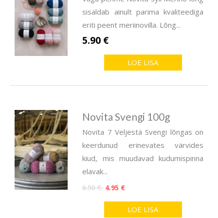
sisaldab ainult parima kvaliteediga
eriti peent meriinovilla. Lõng...
5.90 €
LOE LISA
Novita Svengi 100g
Novita 7 Veljestä Svengi lõngas on
keerdunud erinevates värvides
kiud, mis muudavad kudumispinna
elavak...
6.90 €
4.95 €
LOE LISA