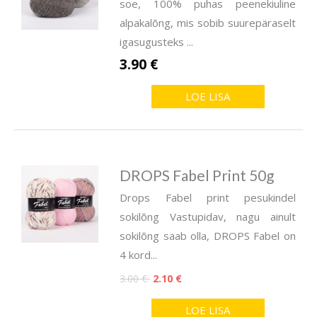
soe, 100% puhas peenekiuline
alpakalõng, mis sobib suurepäraselt
igasugusteks ...
3.90 €
LOE LISA
DROPS Fabel Print 50g
Drops Fabel print pesukindel
sokilõng Vastupidav, nagu ainult
sokilõng saab olla, DROPS Fabel on
4 kord...
3.00 €
2.10 €
LOE LISA