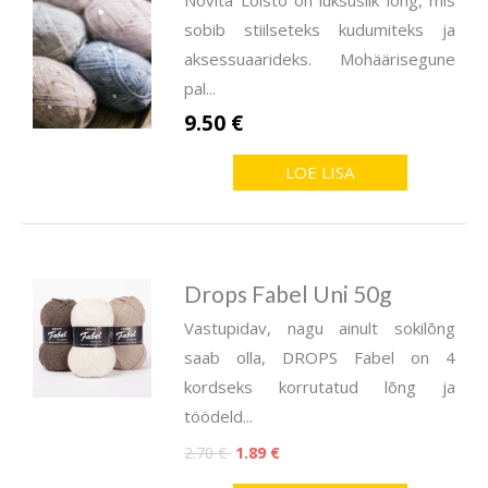
sobib stiilseteks kudumiteks ja
aksessuaarideks. Mohäärisegune
pal...
9.50 €
LOE LISA
Drops Fabel Uni 50g
Vastupidav, nagu ainult sokilõng
saab olla, DROPS Fabel on 4
kordseks korrutatud lõng ja
töödeld...
2.70 €
1.89 €