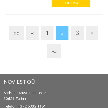
LOE LISA
««
«
1
2
3
»
»»
NOVIEST OÜ
Aadress: Mustamäe tee 8
10621
Tallinn
Telefon: +372 5332 1151