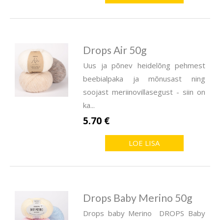
Drops Air 50g
Uus ja põnev heidelõng pehmest
beebialpaka ja mõnusast ning
soojast meriinovillasegust - siin on
ka...
5.70 €
LOE LISA
Drops Baby Merino 50g
Drops baby Merino DROPS Baby