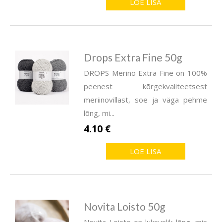
LOE LISA
Drops Extra Fine 50g
DROPS Merino Extra Fine on 100%
peenest kõrgekvaliteetsest
meriinovillast, soe ja väga pehme
lõng, mi...
4.10 €
LOE LISA
Novita Loisto 50g
Novita Loisto on luksuslik lõng, mis