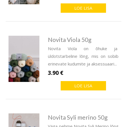
LOE LISA
Novita Viola 50g
Novita Viola on õhuke ja
üldotstarbeline lõng, mis on sobib
erinevate kudumite ja aksessuaari...
3.90 €
LOE LISA
Novita Syli merino 50g
Väga pehme Novita Syli Merino lõng